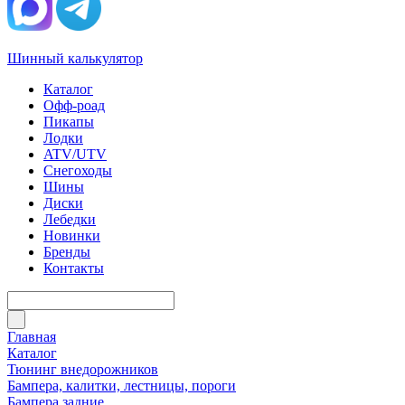
Шинный калькулятор
Каталог
Офф-роад
Пикапы
Лодки
ATV/UTV
Снегоходы
Шины
Диски
Лебедки
Новинки
Бренды
Контакты
Главная
Каталог
Тюнинг внедорожников
Бампера, калитки, лестницы, пороги
Бампера задние