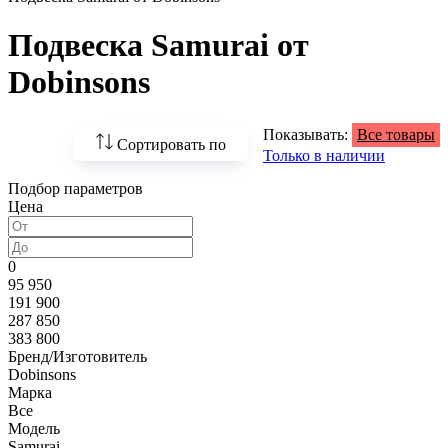
Подвеска Samurai от
Dobinsons
Показывать:
Все товары
Сортировать по
Только в наличии
Подбор параметров
По возрастанию
Цена
цены
По убыванию цены
0
95 950
По наличию
191 900
287 850
По названию
383 800
Бренд/Изготовитель
По популярности
Dobinsons
Марка
Все
Модель
Samurai