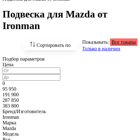
Подвеска для Mazda от
Ironman
Показывать:
Все товары
Сортировать по
Только в наличии
Подбор параметров
По возрастанию
Цена
цены
По убыванию цены
0
95 950
По наличию
191 900
287 850
По названию
383 800
Бренд/Изготовитель
По популярности
Ironman
Марка
Mazda
Модель
Все