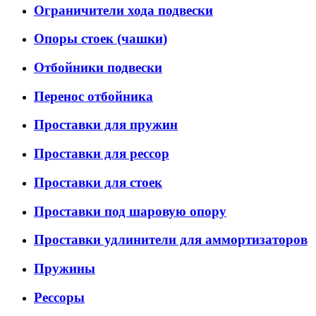
Ограничители хода подвески
Опоры стоек (чашки)
Отбойники подвески
Перенос отбойника
Проставки для пружин
Проставки для рессор
Проставки для стоек
Проставки под шаровую опору
Проставки удлинители для аммортизаторов
Пружины
Рессоры