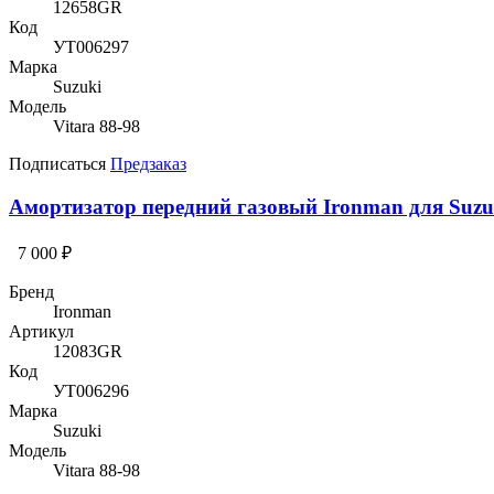
12658GR
Код
УТ006297
Марка
Suzuki
Модель
Vitara 88-98
Подписаться
Предзаказ
Амортизатор передний газовый Ironman для Suzuk
7 000 ₽
Бренд
Ironman
Артикул
12083GR
Код
УТ006296
Марка
Suzuki
Модель
Vitara 88-98