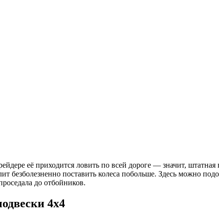
ейдере её приходится ловить по всей дороге — значит, штатная п
олит безболезненно поставить колеса побольше. Здесь можно по
 проседала до отбойников.
подвески 4х4