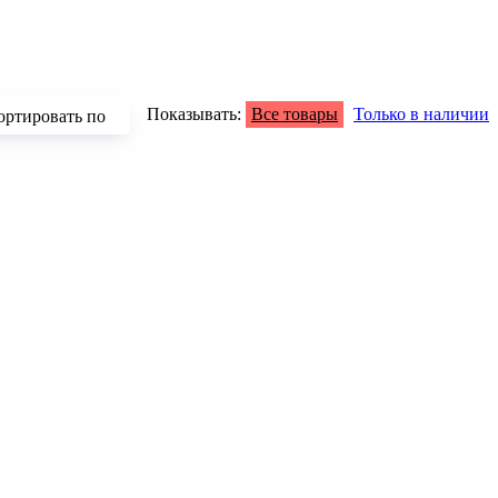
Показывать:
Все товары
Только в наличии
ортировать по
зрастанию
быванию цены
аличию
азванию
опулярности