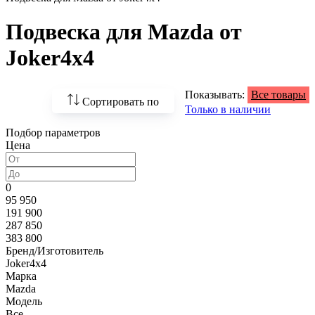
Подвеска для Mazda от
Joker4x4
Показывать:
Все товары
Сортировать по
Только в наличии
Подбор параметров
По возрастанию
Цена
цены
По убыванию цены
0
95 950
По наличию
191 900
287 850
По названию
383 800
Бренд/Изготовитель
По популярности
Joker4x4
Марка
Mazda
Модель
Все