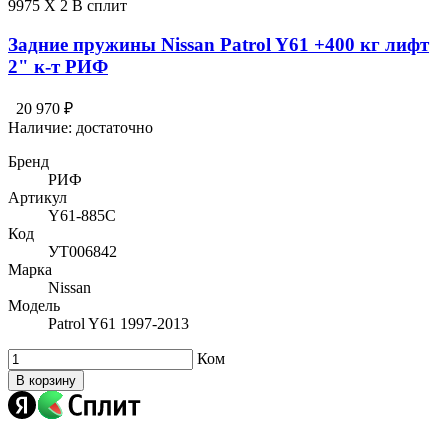
9975 X 2 В сплит
Задние пружины Nissan Patrol Y61 +400 кг лифт
2" к-т РИФ
20 970 ₽
Наличие:
достаточно
Бренд
РИФ
Артикул
Y61-885C
Код
УТ006842
Марка
Nissan
Модель
Patrol Y61 1997-2013
Ком
В корзину