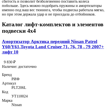
сбитость и позволит безболезненно поставить колеса
побольше. Здесь можно подобрать пружины и амортизаторы
именно под ваш вес тюнинга, чтобы подвеска работала мягко,
но при этом держала удар и не проседала до отбойников.
Каталог лифт-комплектов и элементов
подвески 4х4
Амортизатор Арктика передний Nissan Patrol
Y60/Y61,Toyota Land Cruiser 71, 76, 78 , 79 2007+
лифт 10
9 830 ₽
Наличие:
достаточно
Бренд
РИФ
Артикул
PLT206L
Код
УТ110024
Марка
Nissan