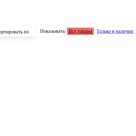
Показывать:
Все товары
Только в наличии
ортировать по
зрастанию
быванию цены
аличию
азванию
опулярности