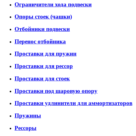
Ограничители хода подвески
Опоры стоек (чашки)
Отбойники подвески
Перенос отбойника
Проставки для пружин
Проставки для рессор
Проставки для стоек
Проставки под шаровую опору
Проставки удлинители для аммортизаторов
Пружины
Рессоры