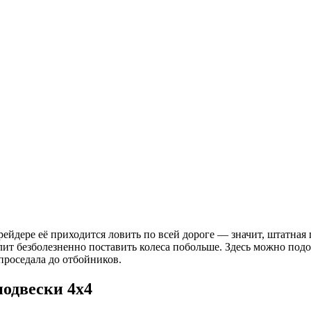
ейдере её приходится ловить по всей дороге — значит, штатная п
олит безболезненно поставить колеса побольше. Здесь можно по
 проседала до отбойников.
подвески 4х4