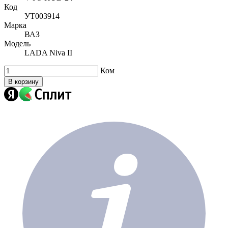
Код
УТ003914
Марка
ВАЗ
Модель
LADA Niva II
Ком
В корзину