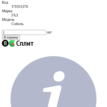
Код
УТ053370
Марка
ГАЗ
Модель
Соболь
шт
В корзину