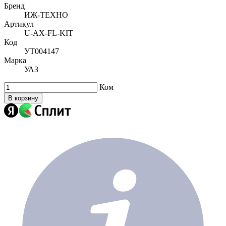
Бренд
ИЖ-ТЕХНО
Артикул
U-AX-FL-KIТ
Код
УТ004147
Марка
УАЗ
Ком
В корзину