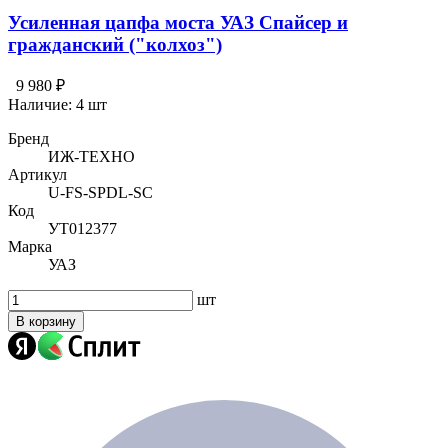
Усиленная цапфа моста УАЗ Спайсер и
гражданский ("колхоз")
9 980 ₽
Наличие:
4 шт
Бренд
ИЖ-ТЕХНО
Артикул
U-FS-SPDL-SC
Код
УТ012377
Марка
УАЗ
шт
В корзину