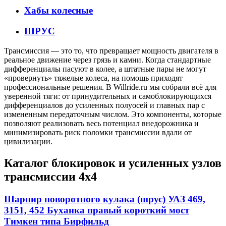
Хабы колесные
ШРУС
Трансмиссия — это то, что превращает мощность двигателя в
реальное движение через грязь и камни. Когда стандартные
дифференциалы пасуют в колее, а штатные пары не могут
«провернуть» тяжелые колеса, на помощь приходят
профессиональные решения. В Willride.ru мы собрали всё для
уверенной тяги: от принудительных и самоблокирующихся
дифференциалов до усиленных полуосей и главных пар с
измененным передаточным числом. Это компоненты, которые
позволяют реализовать весь потенциал внедорожника и
минимизировать риск поломки трансмиссии вдали от
цивилизации.
Каталог блокировок и усиленных узлов
трансмиссии 4х4
Шарнир поворотного кулака (шрус) УАЗ 469,
3151, 452 Буханка правый короткий мост
Тимкен типа Бирфильд