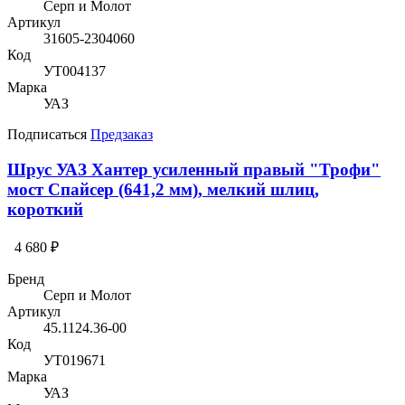
Серп и Молот
Артикул
31605-2304060
Код
УТ004137
Марка
УАЗ
Подписаться
Предзаказ
Шрус УАЗ Хантер усиленный правый "Трофи"
мост Спайсер (641,2 мм), мелкий шлиц,
короткий
4 680 ₽
Бренд
Серп и Молот
Артикул
45.1124.36-00
Код
УТ019671
Марка
УАЗ