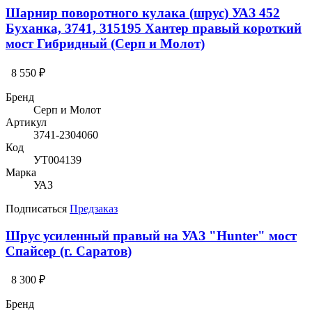
Шарнир поворотного кулака (шрус) УАЗ 452
Буханка, 3741, 315195 Хантер правый короткий
мост Гибридный (Серп и Молот)
8 550 ₽
Бренд
Серп и Молот
Артикул
3741-2304060
Код
УТ004139
Марка
УАЗ
Подписаться
Предзаказ
Шрус усиленный правый на УАЗ "Hunter" мост
Спайсер (г. Саратов)
8 300 ₽
Бренд