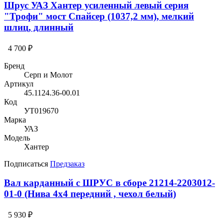
Шрус УАЗ Хантер усиленный левый серия
"Трофи" мост Спайсер (1037,2 мм), мелкий
шлиц, длинный
4 700 ₽
Бренд
Серп и Молот
Артикул
45.1124.36-00.01
Код
УТ019670
Марка
УАЗ
Модель
Хантер
Подписаться
Предзаказ
Вал карданный с ШРУС в сборе 21214-2203012-
01-0 (Нива 4х4 передний , чехол белый)
5 930 ₽