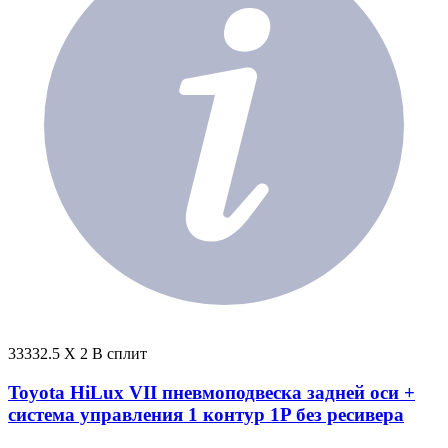
33332.5 X 2 В сплит
Toyota HiLux VII пневмоподвеска задней оси +
система управления 1 контур 1P без ресивера