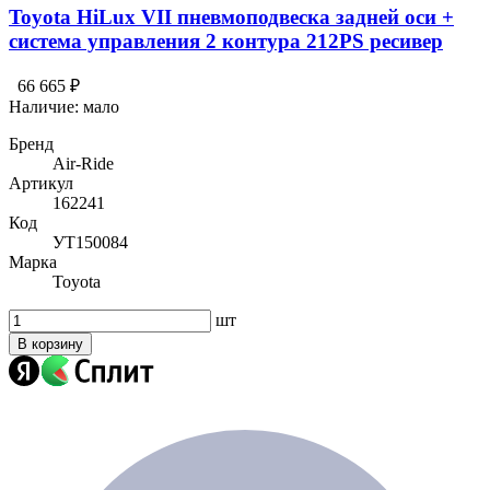
Toyota HiLux VII пневмоподвеска задней оси +
система управления 2 контура 212PS ресивер
66 665 ₽
Наличие:
мало
Бренд
Air-Ride
Артикул
162241
Код
УТ150084
Марка
Toyota
шт
В корзину