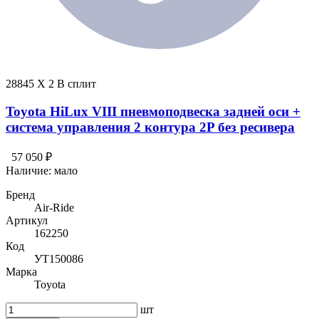
28845 X 2 В сплит
Toyota HiLux VIII пневмоподвеска задней оси +
система управления 2 контура 2P без ресивера
57 050 ₽
Наличие:
мало
Бренд
Air-Ride
Артикул
162250
Код
УТ150086
Марка
Toyota
шт