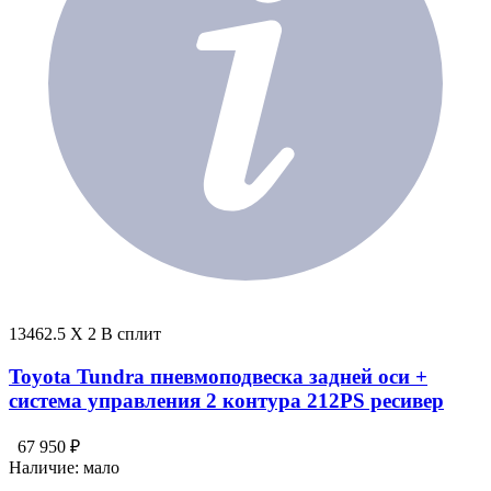
13462.5 X 2 В сплит
Toyota Tundra пневмоподвеска задней оси +
система управления 2 контура 212PS ресивер
67 950 ₽
Наличие:
мало