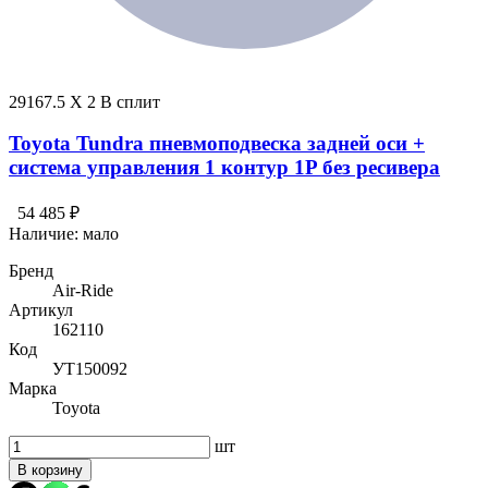
29167.5 X 2 В сплит
Toyota Tundra пневмоподвеска задней оси +
система управления 1 контур 1P без ресивера
54 485 ₽
Наличие:
мало
Бренд
Air-Ride
Артикул
162110
Код
УТ150092
Марка
Toyota
шт
В корзину