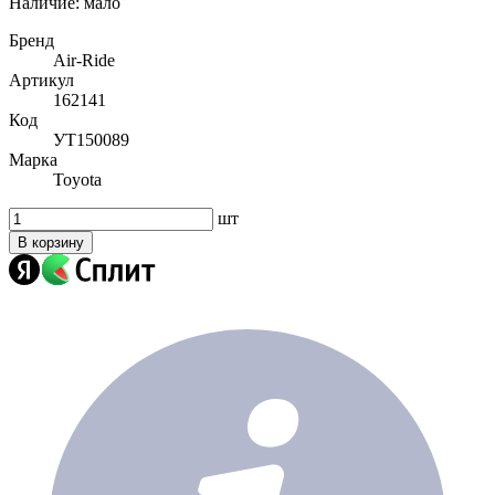
Наличие:
мало
Бренд
Air-Ride
Артикул
162141
Код
УТ150089
Марка
Toyota
шт
В корзину