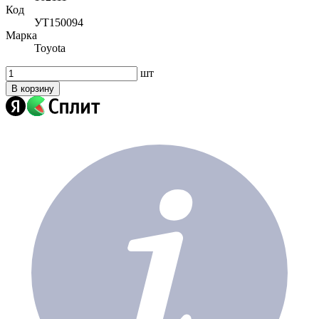
Код
УТ150094
Марка
Toyota
шт
В корзину