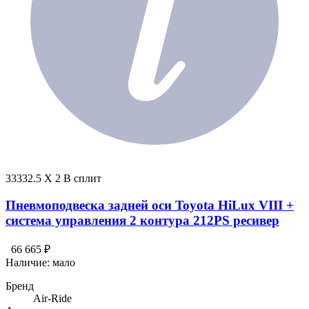
33332.5 X 2 В сплит
Пневмоподвеска задней оси Toyota HiLux VIII +
система управления 2 контура 212PS ресивер
66 665 ₽
Наличие:
мало
Бренд
Air-Ride