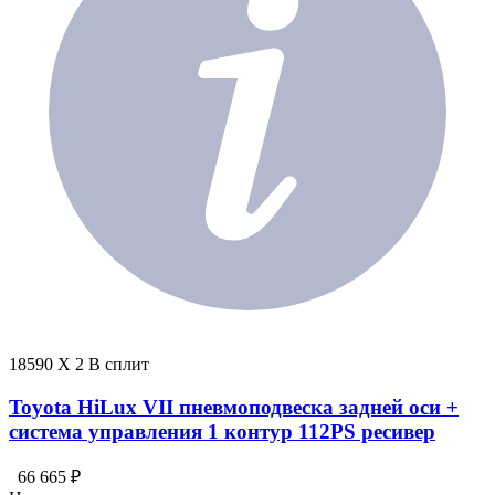
18590 X 2 В сплит
Toyota HiLux VII пневмоподвеска задней оси +
система управления 1 контур 112PS ресивер
66 665 ₽