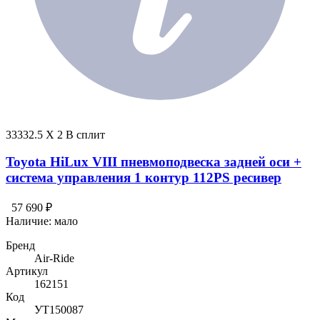
33332.5 X 2 В сплит
Toyota HiLux VIII пневмоподвеска задней оси +
система управления 1 контур 112PS ресивер
57 690 ₽
Наличие:
мало
Бренд
Air-Ride
Артикул
162151
Код
УТ150087