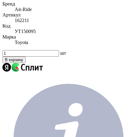
Бренд
Air-Ride
Артикул
162211
Код
УТ150095
Марка
Toyota
шт
В корзину