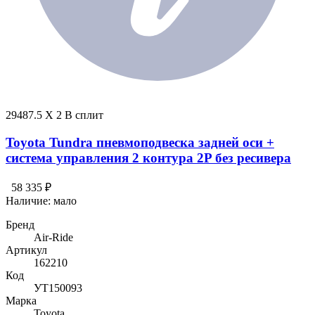
29487.5 X 2 В сплит
Toyota Tundra пневмоподвеска задней оси +
система управления 2 контура 2P без ресивера
58 335 ₽
Наличие:
мало
Бренд
Air-Ride
Артикул
162210
Код
УТ150093
Марка
Toyota