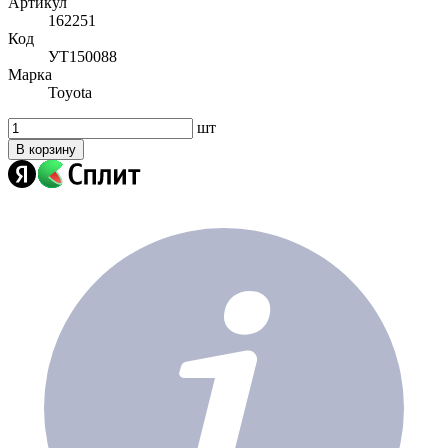
Артикул
162251
Код
УТ150088
Марка
Toyota
шт
В корзину