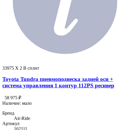
33975 X 2 В сплит
Toyota Tundra пневмоподвеска задней оси +
система управления 1 контур 112PS ресивер
58 975 ₽
Наличие:
мало
Бренд
Air-Ride
Артикул
162111