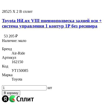
28525 X 2 В сплит
Toyota HiLux VIII пневмоподвеска задней оси +
система управления 1 контур 1P без ресивера
53 205 ₽
Наличие:
мало
Бренд
Air-Ride
Артикул
162150
Код
УТ150085
Марка
Toyota
шт
В корзину